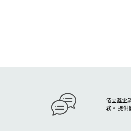
儀立鑫企
務。 提