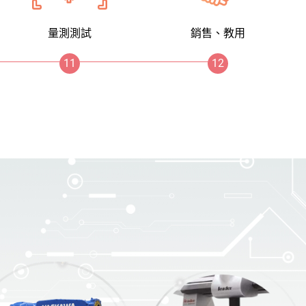
量測測試
銷售、教用