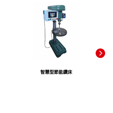
智慧型節能鑽床