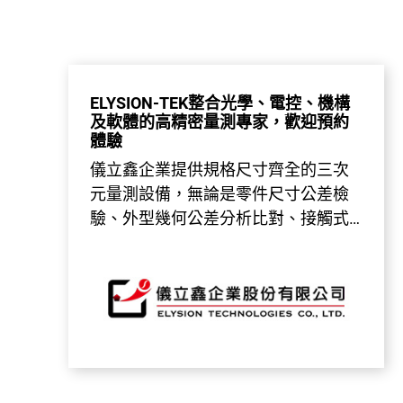
ELYSION-TEK整合光學、電控、機構
及軟體的高精密量測專家，歡迎預約
體驗
儀立鑫企業提供規格尺寸齊全的三次
元量測設備，無論是零件尺寸公差檢
驗、外型幾何公差分析比對、接觸式
掃描逆向工程，儀立鑫企業專業的技
術團隊提供您多元的解決方案，以及
完整的售後服務，無論是在精度檢驗
校正、量測軟體教育訓練、儀器保養
維修、應用技術諮詢與儀器遷移支援
等，我們致力於追求用戶的滿意，讓
您感受最貼心的品牌服務。